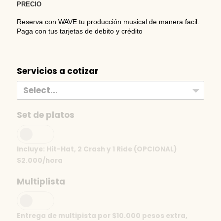
PRECIO
Reserva con WAVE tu producción musical de manera facil.
Paga con tus tarjetas de debito y crédito
Servicios a cotizar
Select...
Set de platos
Incluye: Hit-Hat, 2 Crash y 1 Ride (OPCIONAL)
$2.000/hora
Multiplista
Entrega de multipista por $10.000 pesos extra,