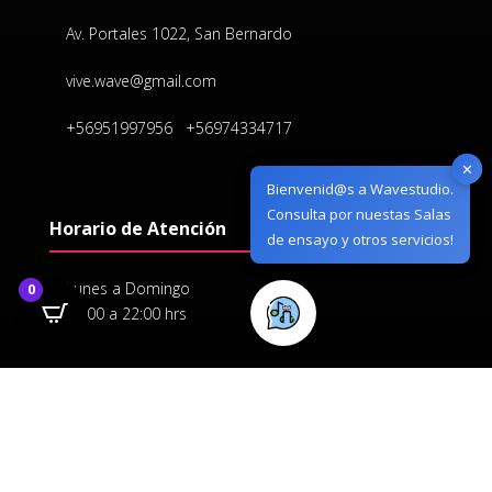
Av. Portales 1022, San Bernardo
vive.wave@gmail.com
+56951997956
+56974334717
✕
Bienvenid@s a Wavestudio.
Consulta por nuestas Salas
Horario de Atención
de ensayo y otros servicios!
Lunes a Domingo
0
11:00 a 22:00 hrs
Síguenos