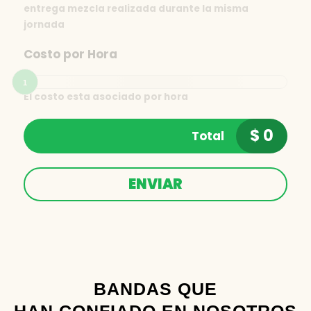
entrega mezcla realizada durante la misma
jornada
Costo por Hora
1
El costo esta asociado por hora
$
0
Total
ENVIAR
Tu nombre
BANDAS QUE
Tu correo electrónico